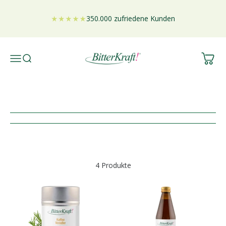
Zum Inhalt springen
350.000 zufriedene Kunden
Bitterkraft GmbH
Warenko
Navigationsmenü öffnen
Suche öffnen
4 Produkte