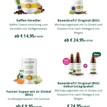
Kaffee Veredler
Basenkraft! Original (BIO)
Kaffee-Gewürzmischung zum
Milchsäuregetränk mit Ur-Dinkel und
Veredeln von Heißgetränken.
Kräutern frei nach Hildegard von
BIngen
Angebot
ab € 14,95
Regulärer Preis
€ 18,95
Angebot
ab € 24,95
Regulärer Preis
€ 27,95
Neu
BasenKraft! Original (BIO)
Geburtstagspaket
Milchsäuregetränk mit Ur-Dinkel und
Fasten-Suppe mit Ur-Dinkel
(BIO)
Kräutern frei nach Hildegard von
BIngen
Grießsuppenpulver mit Gemüse
Angebot
Angebot
€ 24,95
ab € 9,95
Regulärer Preis
Regulärer Preis
€ 74,85
€ 11,95