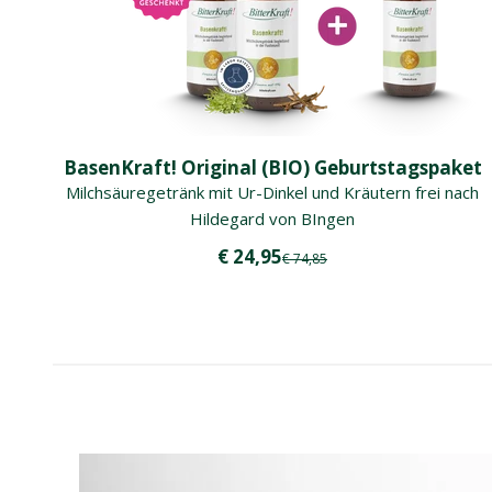
BasenKraft! Original (BIO) Geburtstagspaket
Milchsäuregetränk mit Ur-Dinkel und Kräutern frei nach
Hildegard von BIngen
Angebot
€ 24,95
Regulärer Preis
€ 74,85