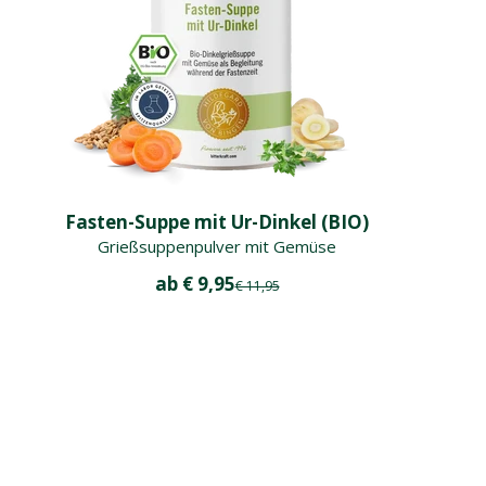
Fasten-Suppe mit Ur-Dinkel (BIO)
Grießsuppenpulver mit Gemüse
Angebot
ab € 9,95
Regulärer Preis
€ 11,95