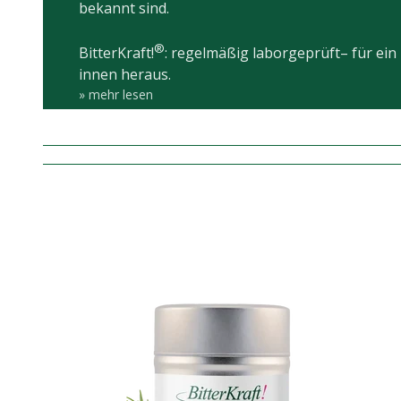
bekannt sind.
®
BitterKraft!
: regelmäßig laborgeprüft– für ei
innen heraus.
» mehr lesen