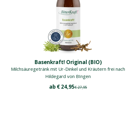
Basenkraft! Original (BIO)
Milchsäuregetränk mit Ur-Dinkel und Kräutern frei nach
Hildegard von BIngen
Angebot
ab € 24,95
Regulärer Preis
€ 27,95