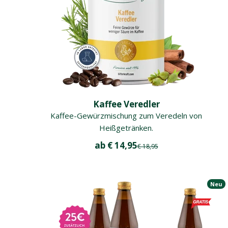
Kaffee Veredler
Kaffee-Gewürzmischung zum Veredeln von
Heißgetränken.
Angebot
ab € 14,95
Regulärer Preis
€ 18,95
Neu