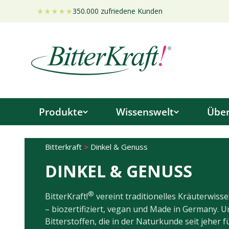
Zum Inhalt springen
350.000 zufriedene Kunden
Bitterkraft GmbH
Produkte
Wissenswelt
Über
Bitterkraft
>
Dinkel & Genuss
DINKEL & GENUSS
®
BitterKraft!
vereint traditionelles Kräuterwis
– biozertifiziert, vegan und Made in Germany. 
Bitterstoffen, die in der Naturkunde seit jeher 