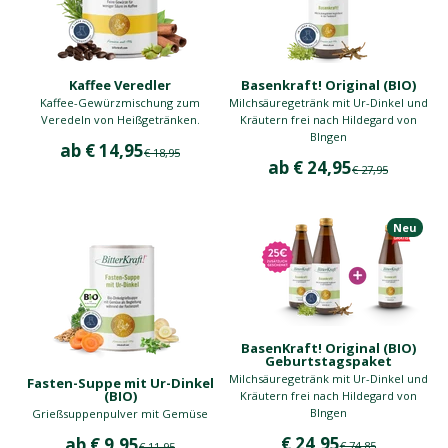
Kaffee Veredler
Basenkraft! Original (BIO)
Kaffee-Gewürzmischung zum
Milchsäuregetränk mit Ur-Dinkel und
Veredeln von Heißgetränken.
Kräutern frei nach Hildegard von
BIngen
Angebot
ab € 14,95
Regulärer Preis
€ 18,95
Angebot
ab € 24,95
Regulärer Preis
€ 27,95
Neu
BasenKraft! Original (BIO)
Geburtstagspaket
Milchsäuregetränk mit Ur-Dinkel und
Fasten-Suppe mit Ur-Dinkel
(BIO)
Kräutern frei nach Hildegard von
BIngen
Grießsuppenpulver mit Gemüse
Angebot
Angebot
€ 24,95
ab € 9,95
Regulärer Preis
Regulärer Preis
€ 74,85
€ 11,95