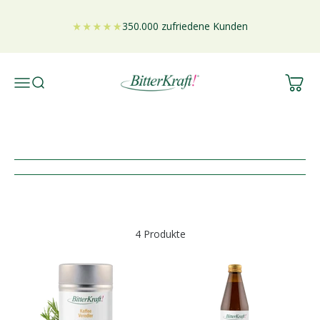
Zum Inhalt springen
350.000 zufriedene Kunden
Bitterkraft GmbH
Warenko
Navigationsmenü öffnen
Suche öffnen
4 Produkte