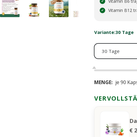
Vitamin B6 trä
✔︎
Vitamin B12 tr
✔︎
Variante:
30 Tage
30 Tage
MENGE:
je 90 Kap
VERVOLLSTÄ
Da
€ 