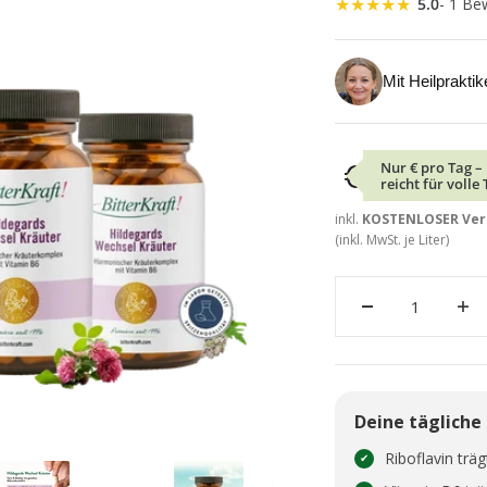
★
★
★
★
★
5.0
- 1 Be
Mit Heilprakti
€
Nur
€ pro Tag –
reicht für volle
inkl.
KOSTENLOSER Vers
(inkl. MwSt.
je Liter)
Deine tägliche
Riboflavin trä
✔︎