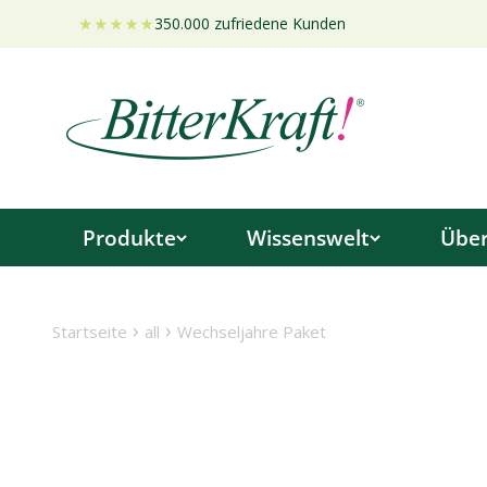
Zum Inhalt springen
350.000 zufriedene Kunden
Bitterkraft GmbH
Produkte
Wissenswelt
Über
›
›
Startseite
all
Wechseljahre Paket