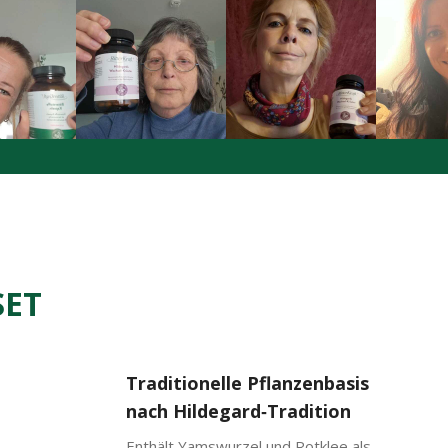
SET
Traditionelle Pflanzenbasis
nach Hildegard‑Tradition
Enthält Yamswurzel und Rotklee als