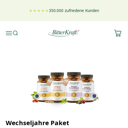
Zum Inhalt springen
350.000 zufriedene Kunden
Bitterkraft GmbH
Warenko
Navigationsmenü öffnen
Suche öffnen
Wechseljahre Paket